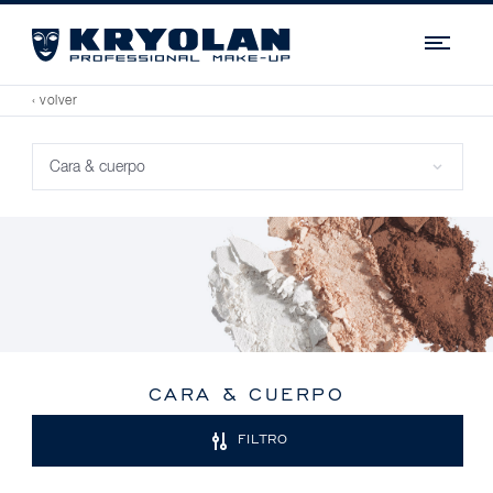
Navi
‹ volver
CARA & CUERPO
FILTRO