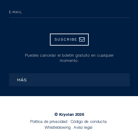
E-MAIL
SUSCRIBE
Puedes cancelar el boletín gratuito en cualquier
momento.
MÁS
© Kryolan 2026
Política de privacidad
Código de conducta
Whistleblowing
Aviso legal