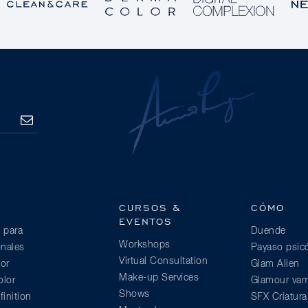
SUSCRIBE
CURSOS &
CÓMO
EVENTOS
 para
Duende
Workshops
onales
Payaso psic
Virtual Consultation
or
Glam Alien
Make-up Services
lor
Glamour vam
Shows
inition
SFX Criatur