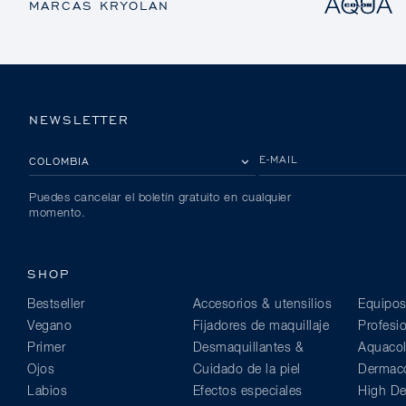
MARCAS KRYOLAN
NEWSLETTER
POR FAVOR, SELECCIONA TU PAÍS
E-MAIL
Puedes cancelar el boletín gratuito en cualquier
momento.
SHOP
Bestseller
Accesorios & utensilios
Equipos
Vegano
Fijadores de maquillaje
Profesi
Primer
Desmaquillantes &
Aquacol
Ojos
Cuidado de la piel
Dermaco
Labios
Efectos especiales
High Def