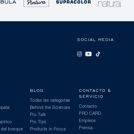
SOCIAL MEDIA
BLOG
CONTACTO &
SERVICIO
Todas las categorías
Contacto
ópata
Behind the Sciences
PRO CARD
Pro Talk
Empleos
pírico
Pro Tips
Prensa
a del bosque
Products in Focus