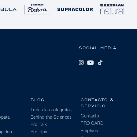
SOCIAL MEDIA
BLOG
CONTACTO &
SERVICIO
Todas las categorías
Contacto
ópata
Behind the Sciences
PRO CARD
Pro Talk
Empleos
pírico
Pro Tips