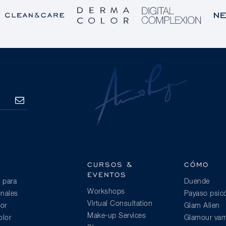
SUSCRIBE
CURSOS &
CÓMO
EVENTOS
 para
Duende
Workshops
onales
Payaso psic
Virtual Consultation
or
Glam Alien
Make-up Services
lor
Glamour vam