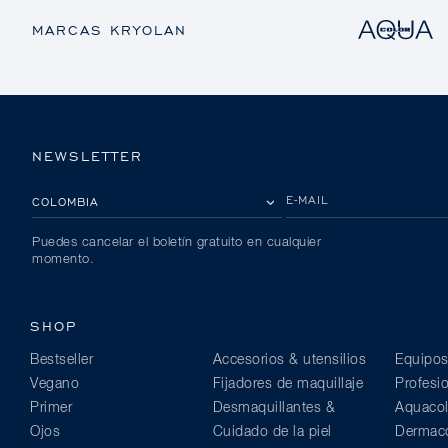
MARCAS KRYOLAN
NEWSLETTER
POR FAVOR, SELECCIONA TU PAÍS
E-MAIL
Puedes cancelar el boletín gratuito en cualquier
momento.
SHOP
Bestseller
Accesorios & utensilios
Equipos
Vegano
Fijadores de maquillaje
Profesi
Primer
Desmaquillantes &
Aquacol
Ojos
Cuidado de la piel
Dermaco