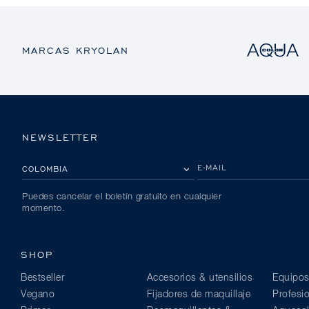
MARCAS KRYOLAN
NEWSLETTER
POR FAVOR, SELECCIONA TU PAÍS
E-MAIL
Puedes cancelar el boletín gratuito en cualquier
momento.
SHOP
Bestseller
Accesorios & utensilios
Equipos
Vegano
Fijadores de maquillaje
Profesi