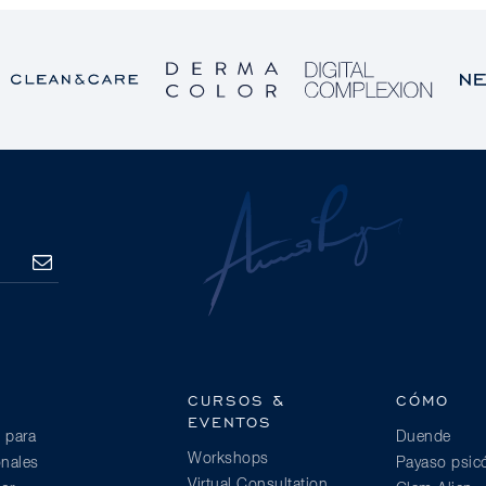
SUSCRIBE
CURSOS &
CÓMO
EVENTOS
 para
Duende
Workshops
onales
Payaso psic
Virtual Consultation