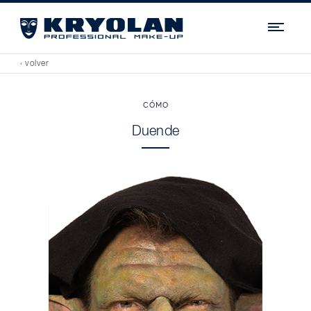
Navi
‹ volver
CÓMO
Duende