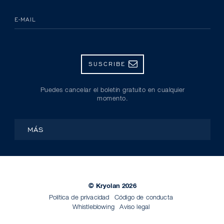
E-MAIL
SUSCRIBE
Puedes cancelar el boletín gratuito en cualquier
momento.
MÁS
© Kryolan 2026
Política de privacidad
Código de conducta
Whistleblowing
Aviso legal