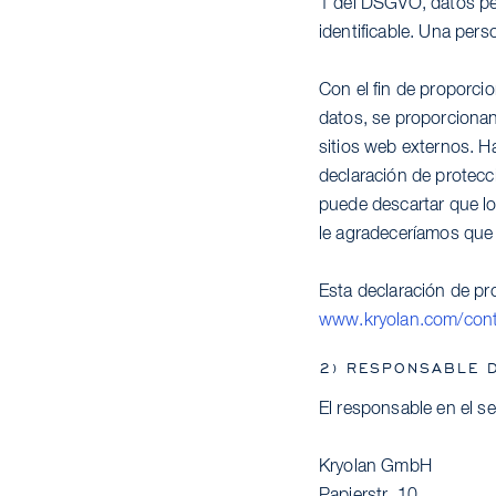
1 del DSGVO, datos pers
identificable. Una pers
Con el fin de proporci
datos, se proporcionan
sitios web externos. H
declaración de protecc
puede descartar que lo
le agradeceríamos que 
Esta declaración de pr
www.kryolan.com/conta
2) RESPONSABLE D
El responsable en el s
Kryolan GmbH
Papierstr. 10