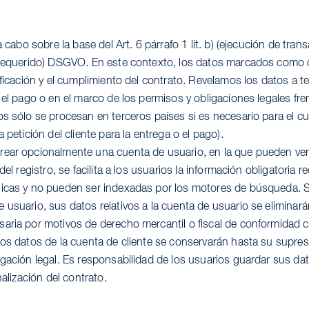
a cabo sobre la base del Art. 6 párrafo 1 lit. b) (ejecución de tra
 requerido) DSGVO. En este contexto, los datos marcados como 
tificación y el cumplimiento del contrato. Revelamos los datos a 
 el pago o en el marco de los permisos y obligaciones legales fre
os sólo se procesan en terceros países si es necesario para el c
 petición del cliente para la entrega o el pago).
rear opcionalmente una cuenta de usuario, en la que pueden ve
del registro, se facilita a los usuarios la información obligatoria 
icas y no pueden ser indexadas por los motores de búsqueda. S
 usuario, sus datos relativos a la cuenta de usuario se eliminará
aria por motivos de derecho mercantil o fiscal de conformidad con
Los datos de la cuenta de cliente se conservarán hasta su supres
igación legal. Es responsabilidad de los usuarios guardar sus da
nalización del contrato.