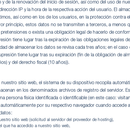
o y de la renovación del inicio de sesión, así como del uso de nue
irección IP y la hora de la respectiva acción del usuario. El al
timos, así como en los de los usuarios, en la protección contra e
or principio, estos datos no se transmiten a terceros, a menos 
s pretensiones o exista una obligación legal de hacerlo de conform
esión tiene lugar tras la expiración de las obligaciones legales de
dad de almacenar los datos se revisa cada tres años; en el caso 
supresión tiene lugar tras su expiración (fin de la obligación de 
os) y del derecho fiscal (10 años)).
nuestro sitio web, el sistema de su dispositivo recopila automá
acenan en los denominados archivos de registro del servidor. E
na persona física identificada o identificable (en este caso: visita
s automáticamente por su respectivo navegador cuando accede a 
 datos:
estro sitio web (solicitud al servidor del proveedor de hosting),
l que ha accedido a nuestro sitio web,