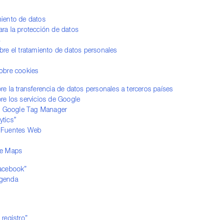
miento de datos
ra la protección de datos
s
bre el tratamiento de datos personales
sobre cookies
re la transferencia de datos personales a terceros países
re los servicios de Google
z - Google Tag Manager
ytics”
- Fuentes Web
le Maps
Facebook”
agenda
 registro”