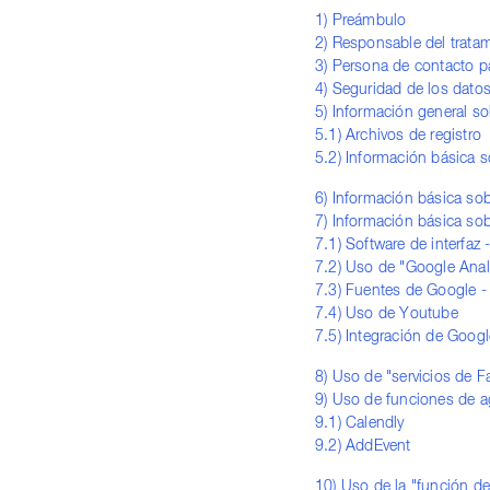
1) Preámbulo
2) Responsable del trata
3) Persona de contacto pa
4) Seguridad de los dato
5) Información general so
5.1) Archivos de registro
5.2) Información básica 
6) Información básica sob
7) Información básica sob
7.1) Software de interfa
7.2) Uso de "Google Anal
7.3) Fuentes de Google 
7.4) Uso de Youtube
7.5) Integración de Goog
8) Uso de "servicios de 
9) Uso de funciones de 
9.1) Calendly
9.2) AddEvent
10) Uso de la "función de