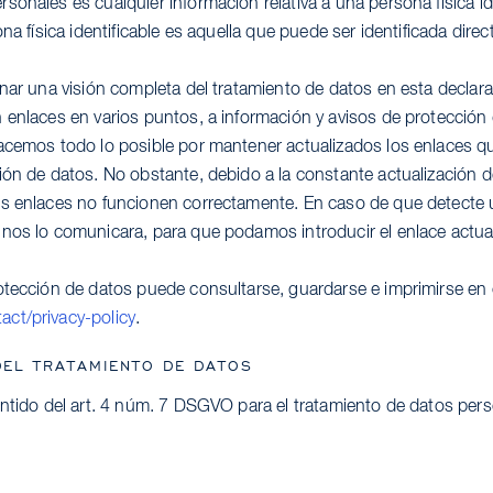
onales es cualquier información relativa a una persona física id
ona física identificable es aquella que puede ser identificada dire
onar una visión completa del tratamiento de datos en esta declar
 enlaces en varios puntos, a información y avisos de protección
acemos todo lo posible por mantener actualizados los enlaces qu
ión de datos. No obstante, debido a la constante actualización de
s enlaces no funcionen correctamente. En caso de que detecte u
nos lo comunicara, para que podamos introducir el enlace actua
otección de datos puede consultarse, guardarse e imprimirse e
ct/privacy-policy
.
EL TRATAMIENTO DE DATOS
entido del art. 4 núm. 7 DSGVO para el tratamiento de datos pers