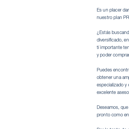
Es un placer dar
nuestro plan 
¿Estás buscando
diversificado, 
tí importante t
y poder comprar
Puedes encontra
obtener una amp
especializado y 
excelente ases
Deseamos, que c
pronto como ent