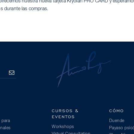
e ofrecemos nuestra nueva tarjeta Kryolan PRO CARD y esperamos
os durante las compras.
SUSCRIBE
CURSOS &
CÓMO
EVENTOS
 para
Duende
Workshops
onales
Payaso psic