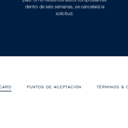
país. Si no recibimos estos comprobantes
dentro de seis semanas, se cancelará la
solicitud.
CARD
PUNTOS DE ACEPTACIÓN
TÉRMINOS & 