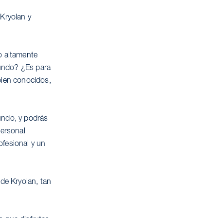
 Kryolan y
o altamente
mundo? ¿Es para
bien conocidos,
undo, y podrás
Personal
ofesional y un
de Kryolan, tan