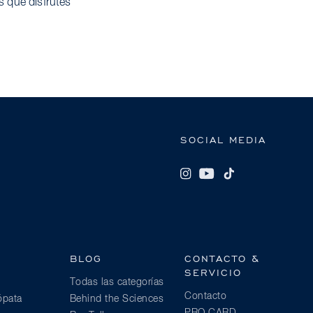
 que disfrutes
SOCIAL MEDIA
BLOG
CONTACTO &
SERVICIO
Todas las categorías
Contacto
ópata
Behind the Sciences