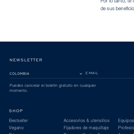
Por lo tanto, t
de sus benefici
NEWSLETTER
POR FAVOR, SELECCIONA TU PAÍS
E-MAIL
Puedes cancelar el boletín gratuito en cualquier
momento.
SHOP
Bestseller
Accesorios & utensilios
Equipos
Vegano
Fijadores de maquillaje
Profesi