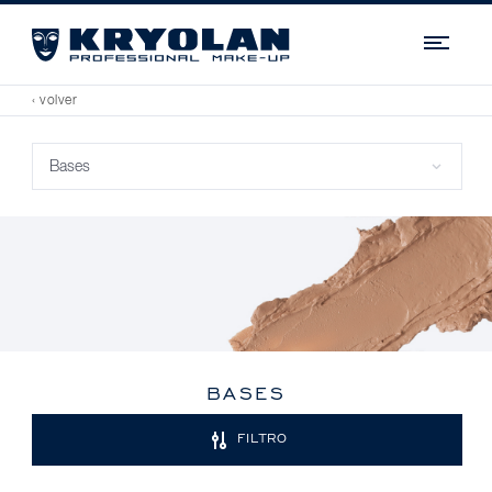
Navi
‹ volver
BASES
FILTRO