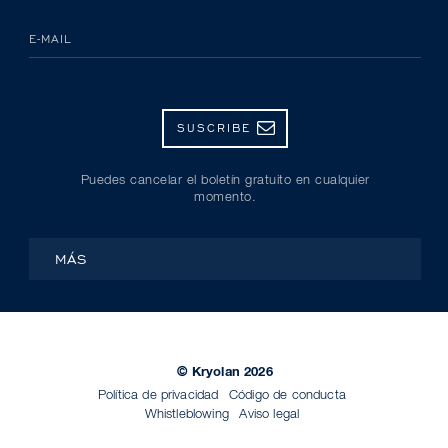
E-MAIL
SUSCRIBE
Puedes cancelar el boletín gratuito en cualquier
momento.
MÁS
© Kryolan 2026
Política de privacidad
Código de conducta
Whistleblowing
Aviso legal