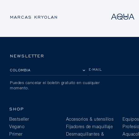
MARCAS KRYOLAN
NEWSLETTER
POR FAVOR, SELECCIONA TU PAÍS
E-MAIL
Puedes cancelar el boletín gratuito en cualquier
momento.
SHOP
Bestseller
Accesorios & utensilios
Equipos
Vegano
Fijadores de maquillaje
Profesi
Primer
Desmaquillantes &
Aquacol