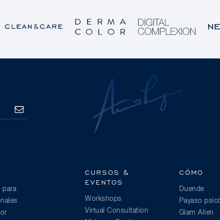
SUSCRIBE
CURSOS &
CÓMO
EVENTOS
 para
Duende
Workshops
onales
Payaso psic
Virtual Consultation
or
Glam Alien