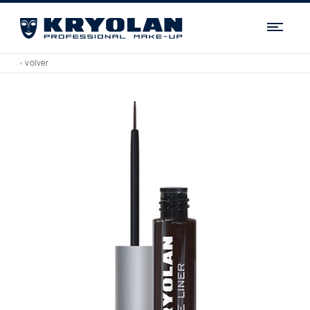
Navi
‹ volver